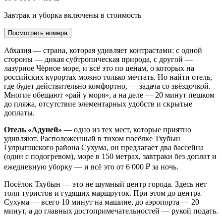
Завтрак и уборка включены в стоимость
Посмотреть номера
Абхазия — страна, которая удивляет контрастами: с одной
стороны — дикая субтропическая природа, с другой —
лазурное Чёрное море, и всё это по ценам, о которых на
российских курортах можно только мечтать. Но найти отель,
где будет действительно комфортно, — задача со звёздочкой.
Многие обещают «рай у моря», а на деле — 20 минут пешком
до пляжа, отсутствие элементарных удобств и скрытые
доплаты.
Отель «Адуней»
— одно из тех мест, которые приятно
удивляют. Расположенный в тихом посёлке Тхубын
Гулрыпшского района Сухума, он предлагает два бассейна
(один с подогревом), море в 150 метрах, завтраки без доплат и
ежедневную уборку — и всё это от 6 000 ₽ за ночь.
Посёлок Тхубын — это не шумный центр города. Здесь нет
толп туристов и гудящих маршруток. При этом до центра
Сухума — всего 10 минут на машине, до аэропорта — 20
минут, а до главных достопримечательностей — рукой подать.