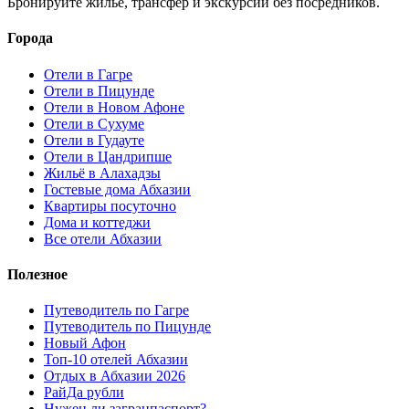
Бронируйте жилье, трансфер и экскурсии без посредников.
Города
Отели в Гагре
Отели в Пицунде
Отели в Новом Афоне
Отели в Сухуме
Отели в Гудауте
Отели в Цандрипше
Жильё в Алахадзы
Гостевые дома Абхазии
Квартиры посуточно
Дома и коттеджи
Все отели Абхазии
Полезное
Путеводитель по Гагре
Путеводитель по Пицунде
Новый Афон
Топ-10 отелей Абхазии
Отдых в Абхазии 2026
РайДа рубли
Нужен ли загранпаспорт?