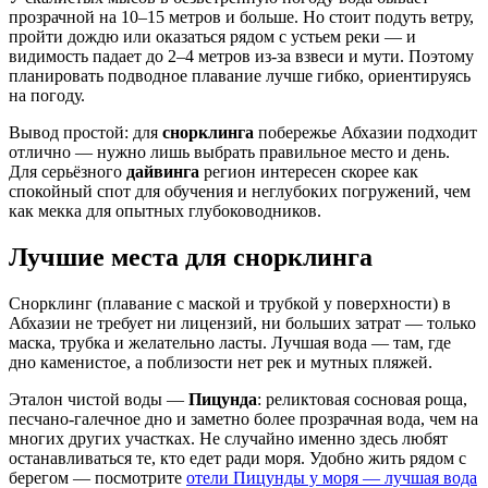
прозрачной на 10–15 метров и больше. Но стоит подуть ветру,
пройти дождю или оказаться рядом с устьем реки — и
видимость падает до 2–4 метров из-за взвеси и мути. Поэтому
планировать подводное плавание лучше гибко, ориентируясь
на погоду.
Вывод простой: для
снорклинга
побережье Абхазии подходит
отлично — нужно лишь выбрать правильное место и день.
Для серьёзного
дайвинга
регион интересен скорее как
спокойный спот для обучения и неглубоких погружений, чем
как мекка для опытных глубоководников.
Лучшие места для снорклинга
Снорклинг (плавание с маской и трубкой у поверхности) в
Абхазии не требует ни лицензий, ни больших затрат — только
маска, трубка и желательно ласты. Лучшая вода — там, где
дно каменистое, а поблизости нет рек и мутных пляжей.
Эталон чистой воды —
Пицунда
: реликтовая сосновая роща,
песчано-галечное дно и заметно более прозрачная вода, чем на
многих других участках. Не случайно именно здесь любят
останавливаться те, кто едет ради моря. Удобно жить рядом с
берегом — посмотрите
отели Пицунды у моря — лучшая вода