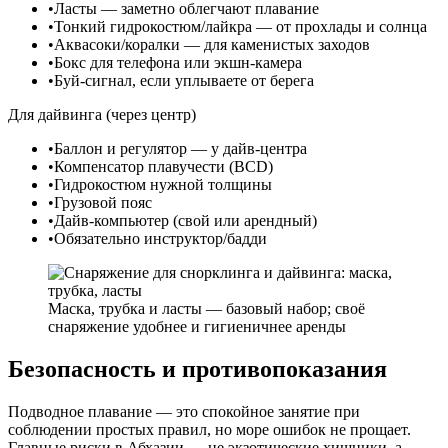
•
Ласты — заметно облегчают плавание
•
Тонкий гидрокостюм/лайкра — от прохлады и солнца
•
Аквасоки/коралки — для каменистых заходов
•
Бокс для телефона или экшн-камера
•
Буй-сигнал, если уплываете от берега
Для дайвинга (через центр)
•
Баллон и регулятор — у дайв-центра
•
Компенсатор плавучести (BCD)
•
Гидрокостюм нужной толщины
•
Грузовой пояс
•
Дайв-компьютер (свой или арендный)
•
Обязательно инструктор/бадди
Маска, трубка и ласты — базовый набор; своё
снаряжение удобнее и гигиеничнее аренды
Безопасность и противопоказания
Подводное плавание — это спокойное занятие при
соблюдении простых правил, но море ошибок не прощает.
Главные риски в Абхазии — не экзотические хищники, а