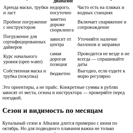
диапазон
Аренда маски, трубки
недорого,
Часто есть на пляжах и
и ласт
посуточно
водных станциях
заметно
Пробное погружение
Включает снаряжение и
дороже
с инструктором
сопровождение
снорклинга
Погружение для
зависит от
Уточняйте наличие
сертифицированных
центра
баллонов и заправки
дайверов
самая
Проводится не везде и не
Курс начального
дорогая
всегда — спрашивайте
уровня (open water)
позиция
даты
Собственная маска и
Выгодно, если ездите к
бюджетно
трубка (покупка)
морю регулярно
Это ориентиры, а не прайс. Конкретные суммы в рублях
зависят от места, сезона и инструктора — проверяйте перед
поездкой.
Сезон и видимость по месяцам
Купальный сезон в Абхазии длится примерно с июня по
октябрь. Но для подводного плавания важна не только