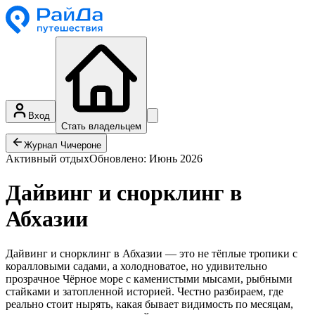
Главная
→
Журнал
→
Дайвинг и снорклинг в Абхазии 2026: места, видимо
Дайвинг и снорклинг в Абхаз
Дайвинг и снорклинг в Абхазии 2026: где нырять, какая вид
← Все статьи
Вход
Стать владельцем
Журнал Чичероне
Активный отдых
Обновлено:
Июнь 2026
Дайвинг и снорклинг в
Абхазии
Дайвинг и снорклинг в Абхазии — это не тёплые тропики с
коралловыми садами, а холодноватое, но удивительно
прозрачное Чёрное море с каменистыми мысами, рыбными
стайками и затопленной историей. Честно разбираем, где
реально стоит нырять, какая бывает видимость по месяцам,