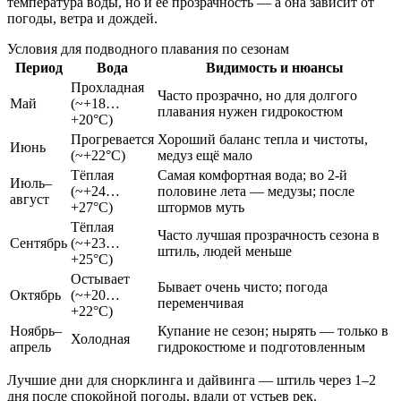
температура воды, но и её прозрачность — а она зависит от
погоды, ветра и дождей.
Условия для подводного плавания по сезонам
Период
Вода
Видимость и нюансы
Прохладная
Часто прозрачно, но для долгого
Май
(~+18…
плавания нужен гидрокостюм
+20°C)
Прогревается
Хороший баланс тепла и чистоты,
Июнь
(~+22°C)
медуз ещё мало
Тёплая
Самая комфортная вода; во 2-й
Июль–
(~+24…
половине лета — медузы; после
август
+27°C)
штормов муть
Тёплая
Часто лучшая прозрачность сезона в
Сентябрь
(~+23…
штиль, людей меньше
+25°C)
Остывает
Бывает очень чисто; погода
Октябрь
(~+20…
переменчивая
+22°C)
Ноябрь–
Купание не сезон; нырять — только в
Холодная
апрель
гидрокостюме и подготовленным
Лучшие дни для снорклинга и дайвинга — штиль через 1–2
дня после спокойной погоды, вдали от устьев рек.