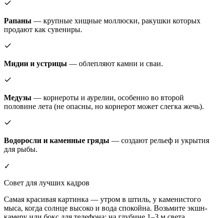
Рапаны
— крупные хищные моллюски, ракушки которых
продают как сувениры.
Мидии и устрицы
— облепляют камни и сваи.
Медузы
— корнероты и аурелии, особенно во второй
половине лета (не опасны, но корнерот может слегка жечь).
Водоросли и каменные гряды
— создают рельеф и укрытия
для рыбы.
✓
Совет для лучших кадров
Самая красивая картинка — утром в штиль, у каменистого
мыса, когда солнце высоко и вода спокойна. Возьмите экшн-
камеру или бокс для телефона: на глубине 1–3 м света