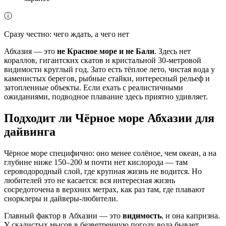
ⓘ
Сразу честно: чего ждать, а чего нет
Абхазия — это
не Красное море и не Бали
. Здесь нет
кораллов, гигантских скатов и кристальной 30-метровой
видимости круглый год. Зато есть тёплое лето, чистая вода у
каменистых берегов, рыбные стайки, интересный рельеф и
затопленные объекты. Если ехать с реалистичными
ожиданиями, подводное плавание здесь приятно удивляет.
Подходит ли Чёрное море Абхазии для
дайвинга
Чёрное море специфично: оно менее солёное, чем океан, а на
глубине ниже 150–200 м почти нет кислорода — там
сероводородный слой, где крупная жизнь не водится. Но
любителей это не касается: вся интересная жизнь
сосредоточена в верхних метрах, как раз там, где плавают
снорклеры и дайверы-любители.
Главный фактор в Абхазии — это
видимость
, и она капризна.
У скалистых мысов в безветренную погоду вода бывает