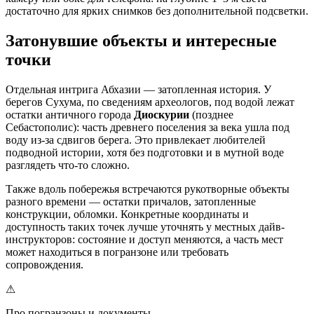
достаточно для ярких снимков без дополнительной подсветки.
Затонувшие объекты и интересные
точки
Отдельная интрига Абхазии — затопленная история. У
берегов Сухума, по сведениям археологов, под водой лежат
остатки античного города
Диоскурии
(позднее
Себастополис): часть древнего поселения за века ушла под
воду из-за сдвигов берега. Это привлекает любителей
подводной истории, хотя без подготовки и в мутной воде
разглядеть что-то сложно.
Также вдоль побережья встречаются рукотворные объекты
разного времени — остатки причалов, затопленные
конструкции, обломки. Конкретные координаты и
доступность таких точек лучше уточнять у местных дайв-
инструкторов: состояние и доступ меняются, а часть мест
может находиться в погранзоне или требовать
сопровождения.
⚠
Про погранзоны и документы