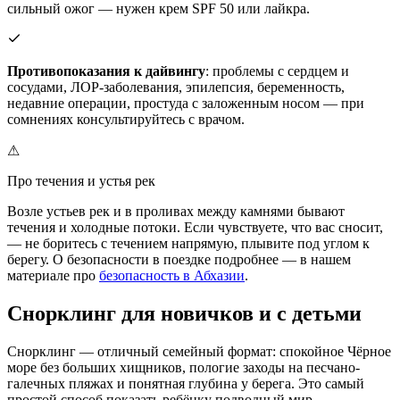
сильный ожог — нужен крем SPF 50 или лайкра.
Противопоказания к дайвингу
: проблемы с сердцем и
сосудами, ЛОР-заболевания, эпилепсия, беременность,
недавние операции, простуда с заложенным носом — при
сомнениях консультируйтесь с врачом.
⚠
Про течения и устья рек
Возле устьев рек и в проливах между камнями бывают
течения и холодные потоки. Если чувствуете, что вас сносит,
— не боритесь с течением напрямую, плывите под углом к
берегу. О безопасности в поездке подробнее — в нашем
материале про
безопасность в Абхазии
.
Снорклинг для новичков и с детьми
Снорклинг — отличный семейный формат: спокойное Чёрное
море без больших хищников, пологие заходы на песчано-
галечных пляжах и понятная глубина у берега. Это самый
простой способ показать ребёнку подводный мир.