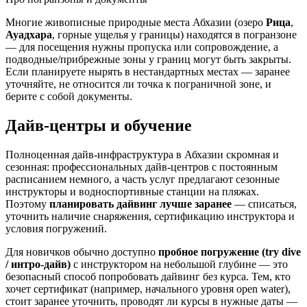
Многие живописные природные места Абхазии (озеро
Рица
,
Ауадхара
, горные ущелья у границы) находятся в погранзоне
— для посещения нужны пропуска или сопровождение, а
подводные/прибрежные зоны у границ могут быть закрыты.
Если планируете нырять в нестандартных местах — заранее
уточняйте, не относится ли точка к пограничной зоне, и
берите с собой документы.
Дайв-центры и обучение
Полноценная дайв-инфраструктура в Абхазии скромная и
сезонная: профессиональных дайв-центров с постоянным
расписанием немного, а часть услуг предлагают сезонные
инструкторы и водноспортивные станции на пляжах.
Поэтому
планировать дайвинг лучше заранее
— списаться,
уточнить наличие снаряжения, сертификацию инструктора и
условия погружений.
Для новичков обычно доступно
пробное погружение (try dive
/ интро-дайв)
с инструктором на небольшой глубине — это
безопасный способ попробовать дайвинг без курса. Тем, кто
хочет сертификат (например, начального уровня open water),
стоит заранее уточнить, проводят ли курсы в нужные даты —